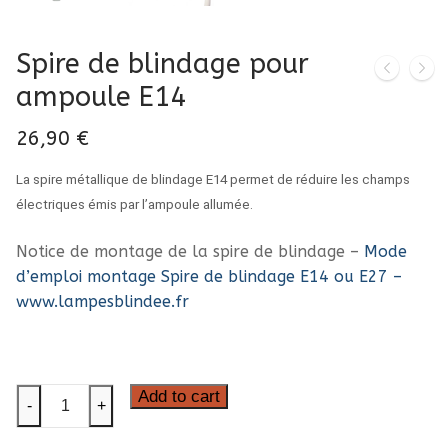
Spire de blindage pour
ampoule E14
26,90
€
La spire métallique de blindage E14 permet de réduire les champs
électriques émis par l’ampoule allumée.
Notice de montage de la spire de blindage –
Mode
d’emploi montage Spire de blindage E14 ou E27 –
www.lampesblindee.fr
Spire
Add to cart
-
+
de
blindage