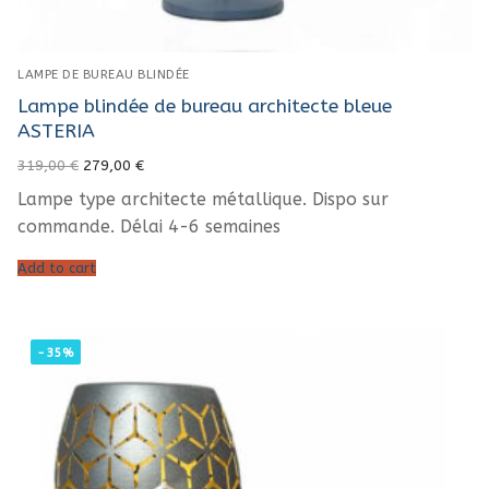
LAMPE DE BUREAU BLINDÉE
Lampe blindée de bureau architecte bleue
ASTERIA
Original
Current
319,00
€
279,00
€
price
price
was:
is:
Lampe type architecte métallique. Dispo sur
319,00 €.
279,00 €.
commande. Délai 4-6 semaines
Add to cart
-35%