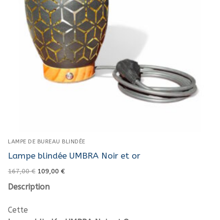
LAMPE DE BUREAU BLINDÉE
Lampe blindée UMBRA Noir et or
Original
Current
167,00
€
109,00
€
price
price
was:
is:
Description
167,00 €.
109,00 €.
Cette