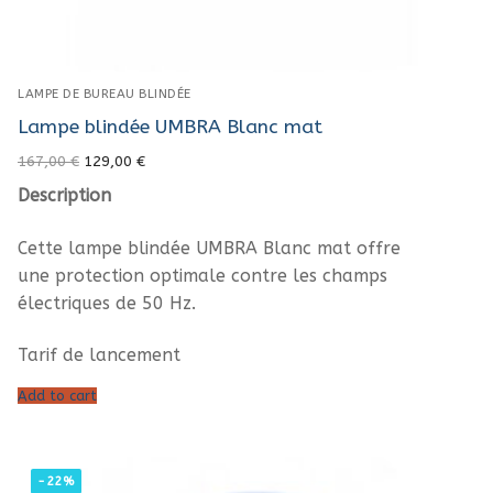
LAMPE DE BUREAU BLINDÉE
Lampe blindée UMBRA Blanc mat
Original
Current
167,00
€
129,00
€
price
price
was:
is:
Description
167,00 €.
129,00 €.
Cette lampe blindée UMBRA Blanc mat offre
une protection optimale contre les champs
électriques de 50 Hz.
Tarif de lancement
Add to cart
-22%