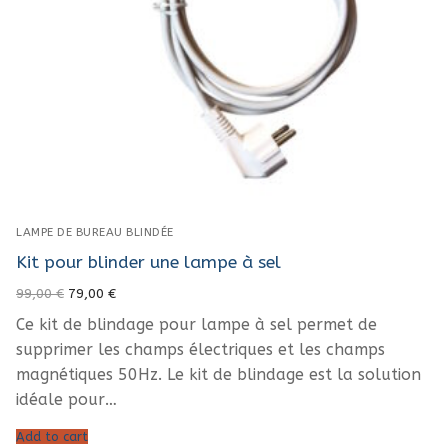
LAMPE DE BUREAU BLINDÉE
Kit pour blinder une lampe à sel
Original
Current
99,00
€
79,00
€
price
price
was:
is:
Ce kit de blindage pour lampe à sel permet de
99,00 €.
79,00 €.
supprimer les champs électriques et les champs
magnétiques 50Hz. Le kit de blindage est la solution
idéale pour…
Add to cart